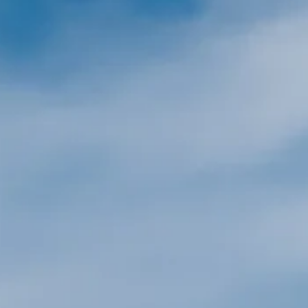
Family
Holidays
MORE
Resorts
Destinations
About
Contact