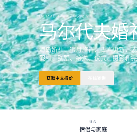
IM MALDIVES · 中文咨询
马尔代夫婚
海岛婚礼、蜜月旅行、誓言更新，或
假村、别墅、接送、仪式、摄影和完
获取中文报价
在线咨询
适合
情侣与家庭