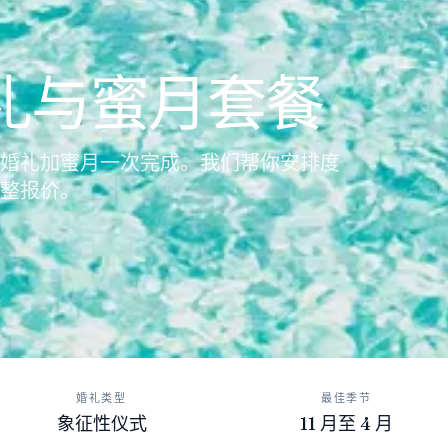
礼与蜜月套餐
婚礼加蜜月一次完成。我们帮你安排度
整报价。
婚礼类型
最佳季节
象征性仪式
11 月至 4 月